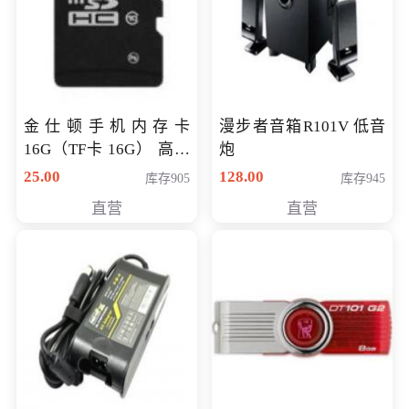
金仕顿手机内存卡
漫步者音箱R101V 低音
16G（TF卡 16G） 高速
炮
卡 CLASS 10
25.00
128.00
库存905
库存945
直营
直营