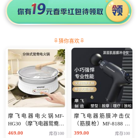
猜你喜欢
摩飞电器电火锅MF-
摩飞电器筋膜冲击仪
HG30 （摩飞电器鸳鸯锅
（筋膜枪）MF-8188 会
MF-HG30 ） 会员专享价
员专享价268元
469.00
399.00
库存100
库存100