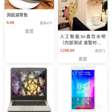
洞庭湖草鱼
9.90
库存479
直营
人工智能X6直饮水吧
（内部测试 请暂时不要
购买）
1298.00
库存72
直营