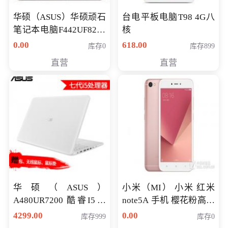
华硕（ASUS）华硕顽石
台电平板电脑T98 4G八
笔记本电脑F442UF8250
核
八代独显轻薄办公商务
0.00
618.00
库存0
库存899
游戏笔记本 火爆推荐
直营
直营
华硕（ASUS）
小米（MI） 小米 红米
A480UR7200 酷睿I5超
note5A 手机 樱花粉高配
薄学生办公游戏独显笔
版 全网通(3G+32G)
4299.00
0.00
库存999
库存0
记本电脑 金色 I5-7200