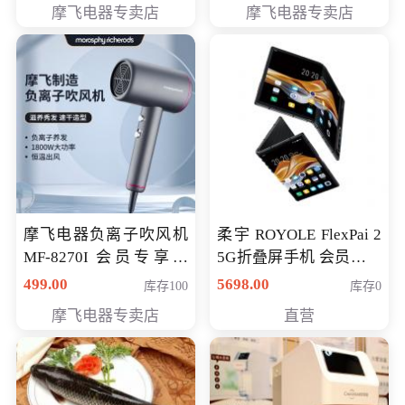
摩飞电器专卖店
摩飞电器专卖店
摩飞电器负离子吹风机
柔宇 ROYOLE FlexPai 2
MF-8270I 会员专享价
5G折叠屏手机 会员专享
369元
购买价格 4998元
499.00
5698.00
库存100
库存0
摩飞电器专卖店
直营