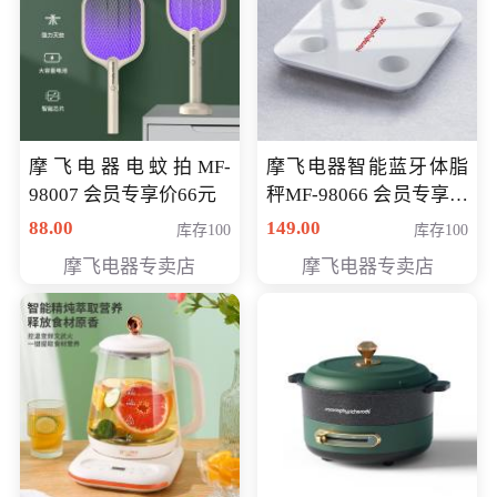
摩飞电器电蚊拍MF-
摩飞电器智能蓝牙体脂
98007 会员专享价66元
秤MF-98066 会员专享价
98元
88.00
149.00
库存100
库存100
摩飞电器专卖店
摩飞电器专卖店