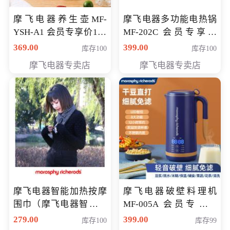
摩飞电器养生壶MF-
摩飞电器多功能电热锅
YSH-A1 会员专享价198
MF-202C 会员专享价
元
269元
369.00
399.00
库存100
库存100
摩飞电器专卖店
摩飞电器专卖店
摩飞电器智能加热按摩
摩飞电器破壁料理机
围巾（摩飞电器智能加
MF-005A 会员专享价
热按摩围脖） 会员专享
198元
279.00
399.00
库存100
库存99
价168元