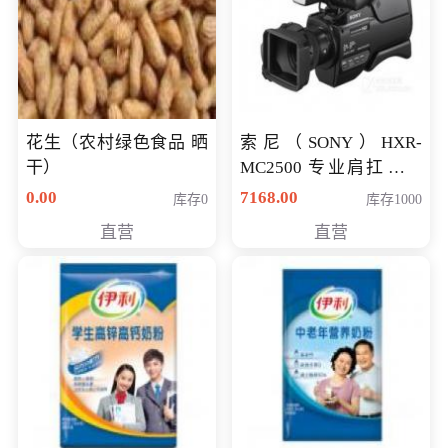
花生（农村绿色食品 晒
索尼（SONY）HXR-
干）
MC2500 专业肩扛式存
储卡全高清摄录一体机
0.00
7168.00
库存0
库存1000
婚庆 直播 团拜会 专业高
直营
直营
清入门级摄像机