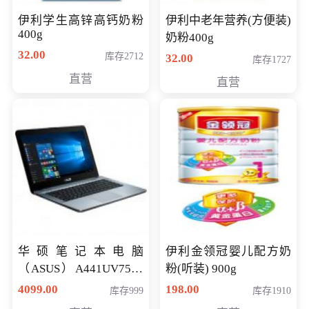
伊利学生高锌高钙奶粉
伊利中老年营养(方便装)
400g
奶粉400g
32.00
库存2712
32.00
库存1727
直营
直营
华硕笔记本电脑
伊利金领冠婴儿配方奶
（ASUS）A441UV7500
粉(听装) 900g
顽石（7代i7-7500U 4G
4099.00
198.00
库存999
库存1910
500G GT920MX 独显）