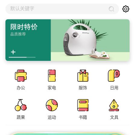
默认关键字
办公
家电
服饰
日用
蔬果
运动
书籍
文具